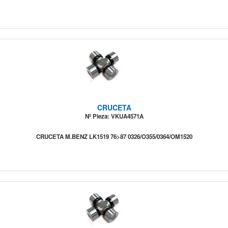
CRUCETA
Nº Pieza: VKUA4571A
CRUCETA M.BENZ LK1519 76>87 0326/O355/0364/OM1520