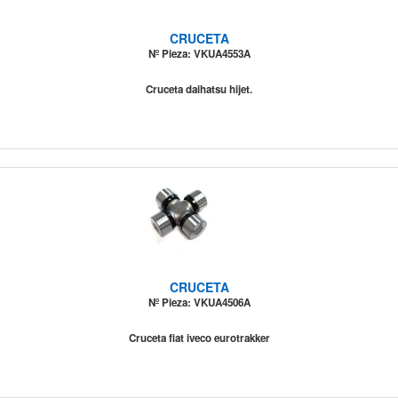
CRUCETA
Nº Pieza: VKUA4553A
Cruceta daihatsu hijet.
CRUCETA
Nº Pieza: VKUA4506A
Cruceta fiat iveco eurotrakker