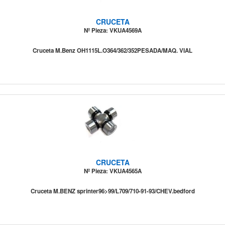
CRUCETA
Nº Pieza: VKUA4569A
Cruceta M.Benz OH1115L.O364/362/352PESADA/MAQ. VIAL
CRUCETA
Nº Pieza: VKUA4565A
Cruceta M.BENZ sprinter96>99/L709/710-91-93/CHEV.bedford