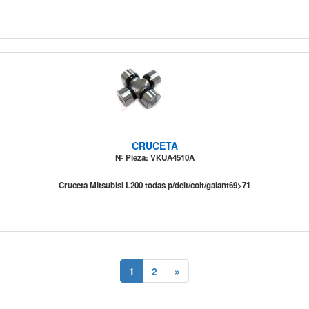
CRUCETA
Nº Pieza: VKUA4510A
Cruceta Mitsubisi L200 todas p/delt/colt/galant69>71
1
2
»