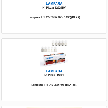
LAMPARA
Nº Pieza: 12929BV
Lampara 1 fil 12V T4W BV (BA95)(BLX2)
LAMPARA
Nº Pieza: 13821
Lampara 1 fil 24v 05w r5w (baA15s).