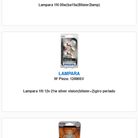
Lampara 1fil 05w(ba15s(Blister2lamp)
LAMPARA
Nº Pieza: 12496SV
Lampara 1fil 12v 21w silver vision(blister=2)giro perlado