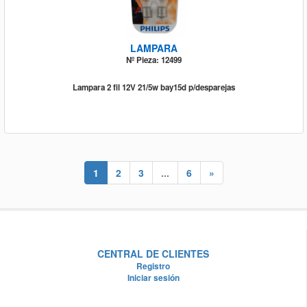
LAMPARA
Nº Pieza: 12499
Lampara 2 fil 12V 21/5w bay15d p/desparejas
1
2
3
...
6
»
CENTRAL DE CLIENTES
Registro
Iniciar sesión